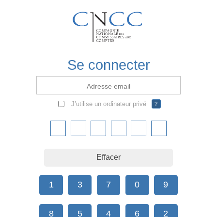
Se connecter
Adresse email
J’utilise un ordinateur privé
?
Effacer
1
3
7
0
9
8
5
4
6
2